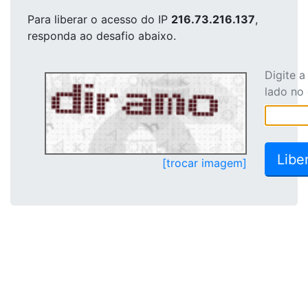
Para liberar o acesso
do IP
216.73.216.137
,
responda ao desafio abaixo.
Digite 
lado no
[trocar imagem]